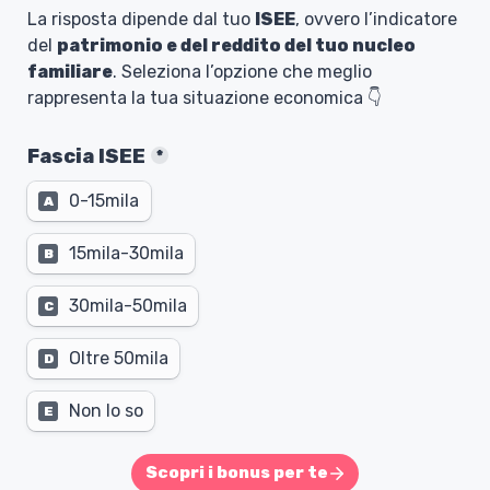
La risposta dipende dal tuo 
ISEE
, ovvero l’indicatore 
del 
patrimonio e del reddito del tuo nucleo 
familiare
. Seleziona l’opzione che meglio 
rappresenta la tua situazione economica 👇
Fascia ISEE
*
0-15mila
A
15mila-30mila
B
30mila-50mila
C
Oltre 50mila
D
Non lo so
E
Scopri i bonus per te